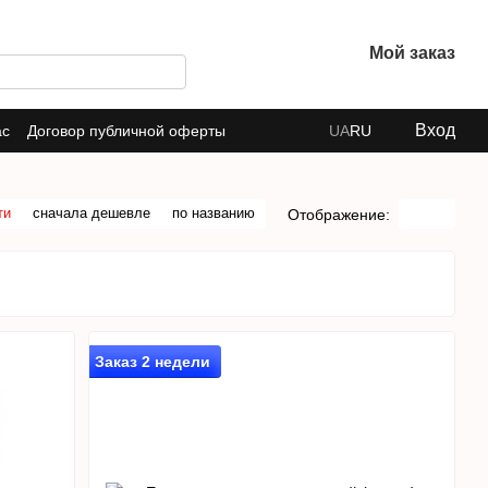
Мой заказ
Вход
ас
Договор публичной оферты
UA
RU
ти
сначала дешевле
по названию
Отображение:
Заказ 2 недели