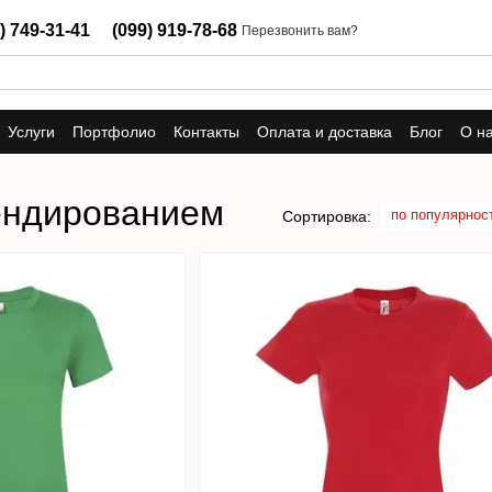
) 749-31-41
(099) 919-78-68
Перезвонить вам?
Услуги
Портфолио
Контакты
Оплата и доставка
Блог
О н
рендированием
по популярнос
Сортировка: