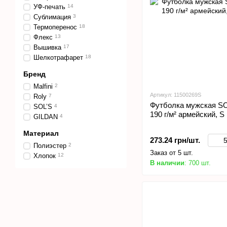
УФ-печать
14
Сублимация
3
Термоперенос
18
Флекс
13
Вышивка
17
Шелкотрафарет
18
Бренд
Malfini
2
Артикул: 11500269S
Roly
7
Футболка мужская SO
SOL’S
4
190 г/м² армейский, S
GILDAN
4
Материал
273.24 грн/шт.
Полиэстер
2
Заказ от 5 шт.
Хлопок
12
В наличии
: 700 шт.