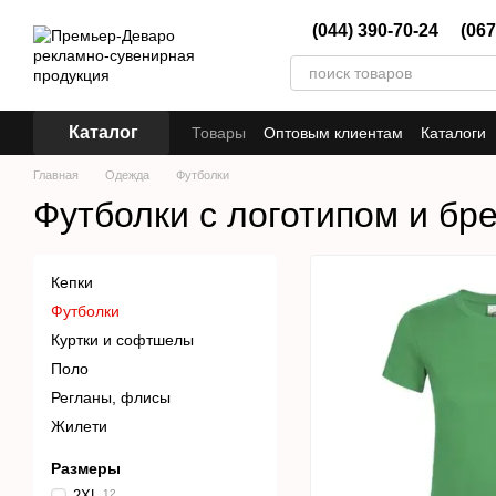
Перейти к основному контенту
(044) 390-70-24
(067
Каталог
Товары
Оптовым клиентам
Каталоги
Главная
Одежда
Футболки
Футболки с логотипом и б
Кепки
Футболки
Куртки и софтшелы
Поло
Регланы, флисы
Жилети
Размеры
2XL
12