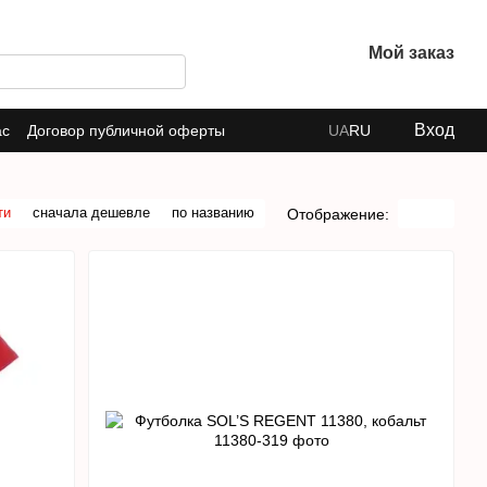
Мой заказ
Вход
ас
Договор публичной оферты
UA
RU
ти
сначала дешевле
по названию
Отображение: