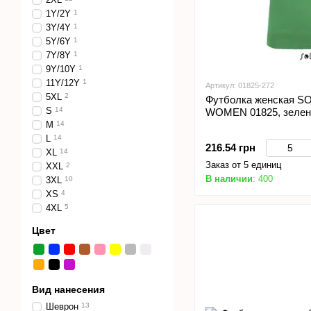
1Y/2Y
1
3Y/4Y
1
5Y/6Y
1
7Y/8Y
1
9Y/10Y
1
11Y/12Y
1
Артикул: 01825-272
5XL
2
Футболка женская S
S
14
WOMEN 01825, зелен
M
14
L
14
216.54 грн
XL
14
Заказ от 5 единиц
XXL
2
В наличии
: 400
3XL
10
XS
4
4XL
5
Цвет
Вид нанесения
Шеврон
13