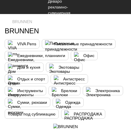
BRUNNEN
BRUNNEN
VIVA Pens
Письменные принадлежности
Ежедневники, планнинги
Офис
Дом и кухня
Экотовары
Отдых и спорт
Антистресс
Инструменты
Брелоки
Электроника
Сумки, рюкзаки
Одежда
Товары под сублимацию
РАСПРОДАЖА