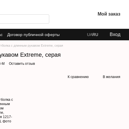
Мой заказ
Вход
ас
Договор публичной оферты
UA
RU
тболка с длинным рукавом Extreme, серая
укавом Extreme, серая
8-M
Оставить отзыв
К сравнению
В желания