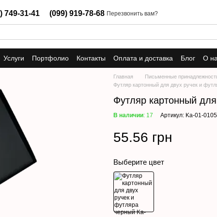
) 749-31-41
(099) 919-78-68
Перезвонить вам?
Услуги
Портфолио
Контакты
Оплата и доставка
Блог
О н
Главная
Письменные принадлежност
Футляр картонный для двух ручек и фут
Футляр картонный для
В наличии
: 17
Артикул: Ka-01-0105
55.56 грн
Выберите цвет