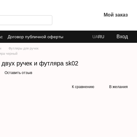
Мой заказ
Вход
ас
Договор публичной оферты
UA
RU
и
Футляры для ручек
ляра черный
 двух ручек и футляра sk02
Оставить отзыв
К сравнению
В желания