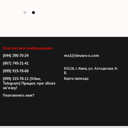
Контактная информация
(044) 390-70-24
ms1@devaro-s.com
(067) 749-31-41
03118, г. Киев, ул. Ахтырская, 6-
(099) 919-78-68
Б
(099) 315-78-11 (Viber,
Карта проезда
Telegram) Працює при збоях
зв’язку!
Перезвонить вам?