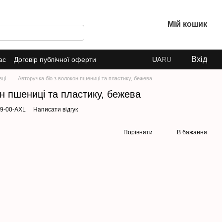
Мій кошик
Вхід
ас
Договір публічної оферти
UA
RU
вці
Авторучка біо з волокон пшениці та пластику, бежева
он пшениці та пластику, бежева
79-00-AXL
Написати відгук
Порівняти
В бажання