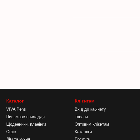
Каталог
Клієнтам
VIVA Pens
Вхід до кабінету
Письмове приладдя
Товари
Щоденники, планінги
Оптовим клієнтам
Офіс
Каталоги
Дім та кухня
Послуги