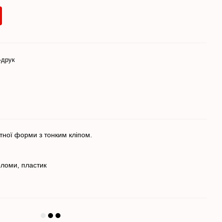
-друк
тної форми з тонким кліпом.
оломи, пластик