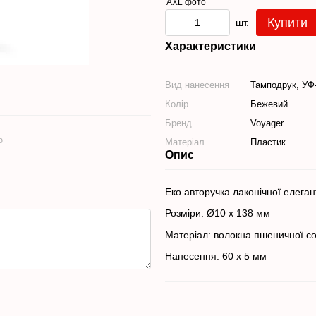
Купити
шт.
Характеристики
Вид нанесення
Тамподрук, УФ
Колір
Бежевий
Бренд
Voyager
ю
Матеріал
Пластик
Опис
Еко авторучка лаконічної елеган
Розміри: Ø10 x 138 мм
Матеріал: волокна пшеничної с
Нанесення: 60 x 5 мм