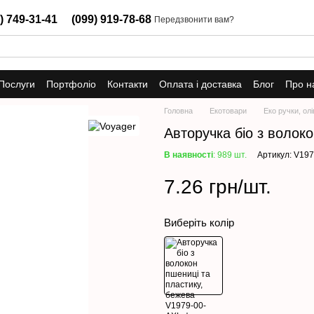
) 749-31-41
(099) 919-78-68
Передзвонити вам?
Послуги
Портфоліо
Контакти
Оплата і доставка
Блог
Про н
Головна
Екотовари
Еко ручки, олі
Авторучка біо з волок
В наявності
: 989 шт.
Артикул: V19
7.26 грн/шт.
Виберіть колір