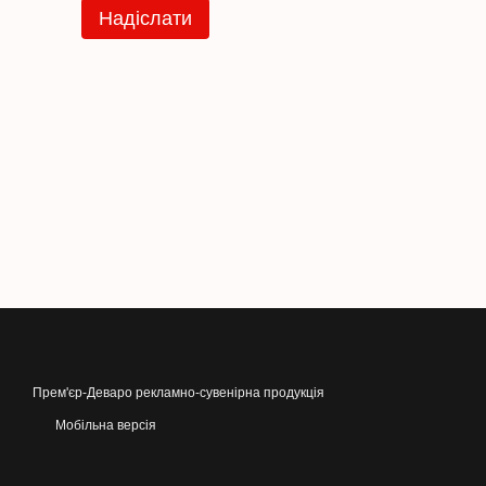
Надіслати
Прем'єр-Деваро рекламно-сувенірна продукція
Мобільна версія