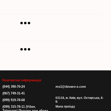
Контактна інформація
(044) 390-70-24
ms1@devaro-s.com
(067) 749-31-41
03118, м. Київ, вул. Охтирська, 6-
(099) 919-78-68
Б
(099) 315-78-11 (Viber,
Мапа проїзду
Telegram) Працює при збоях