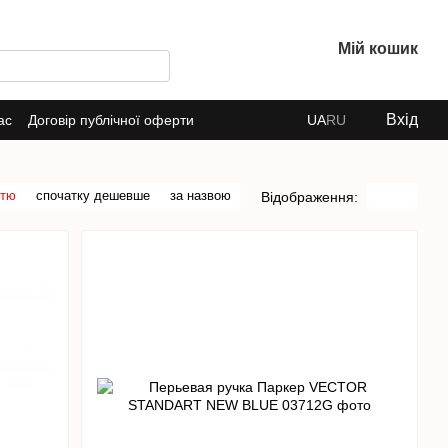
Мій кошик
Вхід
ас
Договір публічної оферти
UA
RU
стю
спочатку дешевше
за назвою
Відображення: