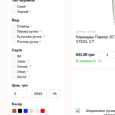
Тип чорнила
Синій
1
Черний
5
Вид
Олівець
2
Перова ручка
12
Артикул: 13342
Кулькова ручка
14
Карандаш Паркер J
STEEL СТ
Роллер ручка
9
Серія
631.00 грн
IM
7
В наявності
: 10
Jotter
17
Sonnet
3
Urban
3
Vector
7
Ціна, грн
Від Ціна, грн
До Ціна, грн
ОК
Колір