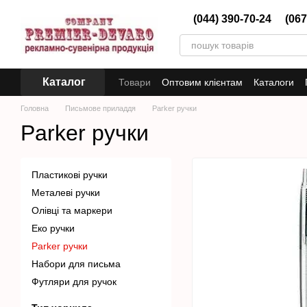
Перейти до основного контенту
(044) 390-70-24
(067
Каталог
Товари
Оптовим клієнтам
Каталоги
Головна
Письмове приладдя
Parker ручки
Parker ручки
Пластикові ручки
Металеві ручки
Олівці та маркери
Еко ручки
Parker ручки
Набори для письма
Футляри для ручок