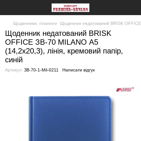
Щоденники, планінги
Щоденник недатований BRISK OFFICE ЗВ
Щоденник недатований BRISK
OFFICE ЗВ-70 MILANO А5
(14,2х20,3), лінія, кремовий папір,
синій
Артикул:
ЗВ-70-1-Мil-0211
Написати відгук