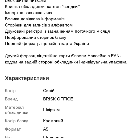
Блок шитий нитками
Кришка обкладинки: картон "сендвіч"
Імпортна закладка-лясе
Велика довідкова інформація
Сторінки для записів з алфавітом
Друковані регістри із зазначенням поточного місяця
Перфорований сторінок блоку
Перший форзац ліцензійна карта України
Другий форзац ліцензійна карти Європи Наклейка з EAN-
кодом на задній стороні обкладинки Індивідуальна упаковка
Характеристики
Колір
Синій
Бренд
BRISK OFFICE
Матеріал
Шкірзам
обкладинки
Колір блоку
Кремовий
Формат
А5
Вид
Щоденник