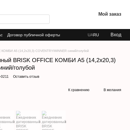
Мой заказ
Вход
ас
Договор публичной оферты
UA
RU
E КОМБИ А5 (14,2х20,3) COVENTRY/WINNER синий/голубой
нный BRISK OFFICE КОМБИ А5 (14,2х20,3)
ний/голубой
-0211
Оставить отзыв
К сравнению
В желания