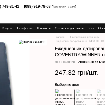
) 749-31-41
(099) 919-78-68
Перезвонить вам?
Услуги
Портфолио
Контакты
Оплата и доставка
Блог
О н
Главная
Ежедневники, планнинги
Ежедневник датированный BRISK OFFIC
Ежедневник датирова
COVENTRY/WINNER си
Нет в наличии
Артикул: ЗВ-55-К/10
247.32 грн/шт.
Выберите цвет