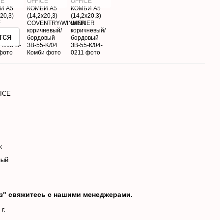
тся
ICE
к
ный
аз" свяжитесь с нашими менеджерами.
 г.