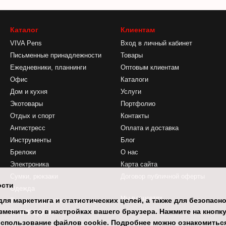
Каталог
Клиентам
VIVA Pens
Вход в личный кабинет
Письменные принадлежности
Товары
Ежедневники, планнинги
Оптовым клиентам
Офис
Каталоги
Дом и кухня
Услуги
Экотовары
Портфолио
Отдых и спорт
Контакты
Антистресс
Оплата и доставка
Инструменты
Блог
Брелоки
О нас
Электроника
Карта сайта
Сумки, рюкзаки
Договор публичной оферты
ости
Одежда
Мы в соцсетях
ля маркетинга и статистических целей, а также для безопасн
Товары под сублимацию
менить это в настройках вашего браузера. Нажмите на кнопк
РАСПРОДАЖА
 использование файлов cookie. Подробнее можно ознакомиться