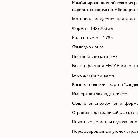
Комбинированная обложка из ра
вариантов формы комбинации. О
Материал: искусственна
Формат: 
Кол-во листов: 176л.
Язык: укр / англ.
Цветность печати: 2+2
Блок: офсетная БЕЛАЯ импор
Блок шитый
Крышка обложки : карто
Импортная зак
Обширная справочн
Страницы для запис
Печатные регистры с указан
Перфорированный угол