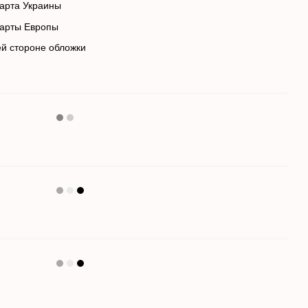
 карта Украины
нная карты Европы
адней стороне обложки