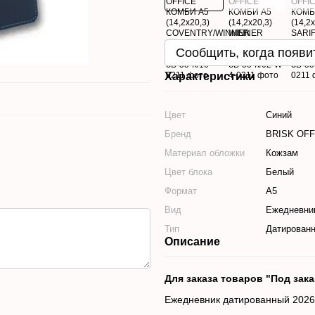
Сообщить, когда появи
Характеристики
Цвет
Синий
Бренд
BRISK OFF
Материал обложки
Кожзам
Цвет блока
Белый
Формат
А5
Вид
Ежедневни
Тип
Датирован
Описание
Для заказа товаров "Под зак
Ежедневник датированный 2026