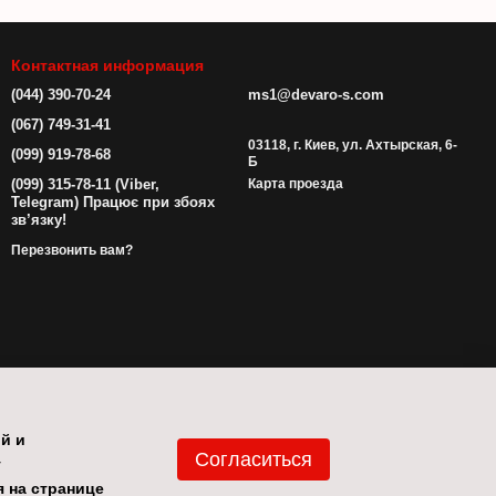
Контактная информация
(044) 390-70-24
ms1@devaro-s.com
(067) 749-31-41
03118, г. Киев, ул. Ахтырская, 6-
(099) 919-78-68
Б
(099) 315-78-11 (Viber,
Карта проезда
Telegram) Працює при збоях
зв’язку!
Перезвонить вам?
ой и
Согласиться
у
 на странице