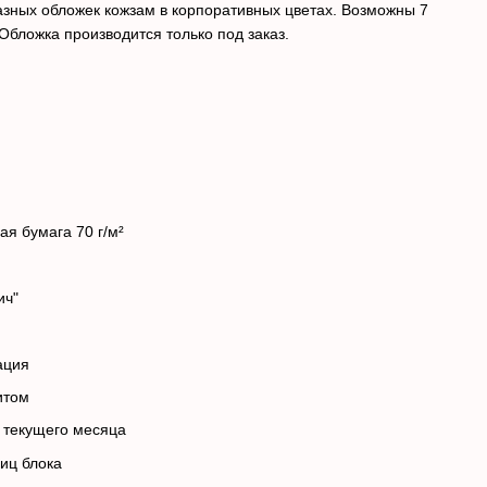
зных обложек кожзам в корпоративных цветах. Возможны 7
бложка производится только под заказ.
я кожа
142х203мм
тная бумага 70 г/м²
 нитками
н "сэндвич"
ладка-ляссе
ая информация
ей с алфавитом
ием текущего месяца
ок страниц блока