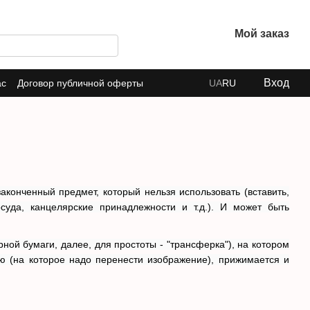
Мой заказ
Вход
ас
Договор публичной оферты
UA
RU
конченный предмет, который нельзя использовать (вставить,
осуда, канцелярские принадлежности и т.д.). И может быть
ой бумаги, далее, для простоты - "трансферка"), на котором
ю (на которое надо перенести изображение), прижимается и