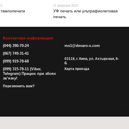
22
11 февраля 2022
 тампопечати
УФ печать или ультрафиолетовая
печать
Контактная информация
(044) 390-70-24
ms1@devaro-s.com
(067) 749-31-41
03118, г. Киев, ул. Ахтырская, 6-
(099) 919-78-68
Б
(099) 315-78-11 (Viber,
Карта проезда
Telegram) Працює при збоях
зв’язку!
Перезвонить вам?