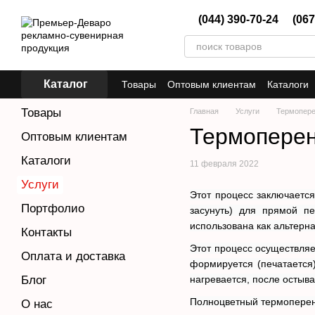
Перейти к основному контенту
(044) 390-70-24
(067
Каталог
Товары
Оптовым клиентам
Каталоги
Товары
Главная
Услуги
Термопер
Термопере
Оптовым клиентам
Каталоги
11 февраля 2022
Услуги
Этот процесс заключается
Портфолио
засунуть) для прямой пе
использована как альтерн
Контакты
Этот процесс осуществляе
Оплата и доставка
формируется (печатается
нагревается, после остыв
Блог
Полноцветный термопере
О нас