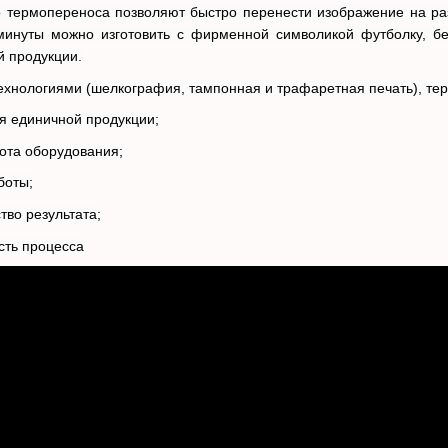
 термопереноса позволяют быстро перенести изображение на разл
минуты можно изготовить с фирменной символикой футболку, бей
й продукции.
технологиями (шелкография, тампонная и трафаретная печать), т
ия единичной продукции;
тота оборудования;
боты;
тво результата;
сть процесса