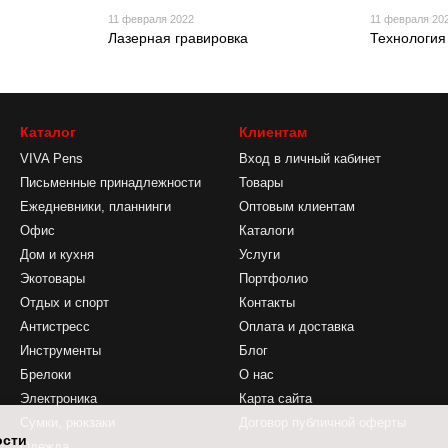
11 февраля 2022
11 февраля 20
Лазерная гравировка
Технология
Каталог
Клиентам
VIVA Pens
Вход в личный кабинет
Письменные принадлежности
Товары
Ежедневники, планнинги
Оптовым клиентам
Офис
Каталоги
Дом и кухня
Услуги
Экотовары
Портфолио
Отдых и спорт
Контакты
Антистресс
Оплата и доставка
Инструменты
Блог
Брелоки
О нас
Электроника
Карта сайта
Сумки, рюкзаки
Договор публичной оферты
ости
Одежда