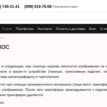
) 749-31-41
(099) 919-78-68
Перезвонить вам?
Услуги
Портфолио
Контакты
Оплата и доставка
Блог
О н
енос
нос
 в следующем, при помощи нагрева наносится изображение на за
чати в каком-то устройстве (тканные, трикотажные изделия, п
атива шелкотрафарету и тампопечати.
тся при помощи промежуточного материала (чаще всего трансферн
) изображение. После чего трансферка прикладывается к издели
ания трансферка удаляется.
нос