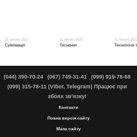
22 лютого 2022
11 лютого 2022
11 лютого 202
Сублімація
Тиснення
Технологія 
(044) 390-70-24
(067) 749-31-41
(099) 919-78-68
(099) 315-78-11 (Viber, Telegram) Працює при
збоях зв’язку!
Контакти
Повна версія сайту
Мапа сайту