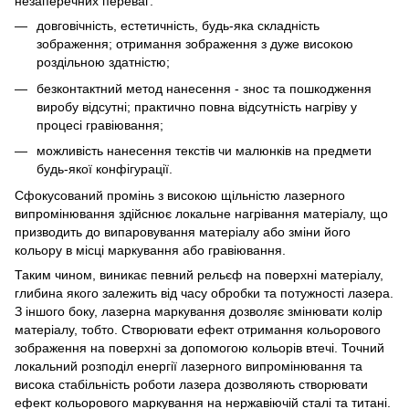
незаперечних переваг:
довговічність, естетичність, будь-яка складність
зображення; отримання зображення з дуже високою
роздільною здатністю;
безконтактний метод нанесення - знос та пошкодження
виробу відсутні; практично повна відсутність нагріву у
процесі гравіювання;
можливість нанесення текстів чи малюнків на предмети
будь-якої конфігурації.
Сфокусований промінь з високою щільністю лазерного
випромінювання здійснює локальне нагрівання матеріалу, що
призводить до випаровування матеріалу або зміни його
кольору в місці маркування або гравіювання.
Таким чином, виникає певний рельєф на поверхні матеріалу,
глибина якого залежить від часу обробки та потужності лазера.
З іншого боку, лазерна маркування дозволяє змінювати колір
матеріалу, тобто. Створювати ефект отримання кольорового
зображення на поверхні за допомогою кольорів втечі. Точний
локальний розподіл енергії лазерного випромінювання та
висока стабільність роботи лазера дозволяють створювати
ефект кольорового маркування на нержавіючій сталі та титані.